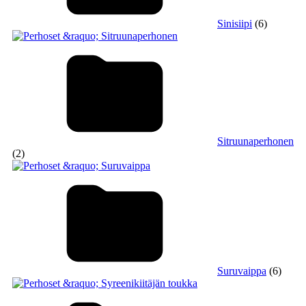
Sinisiipi
(6)
Sitruunaperhonen
(2)
Suruvaippa
(6)