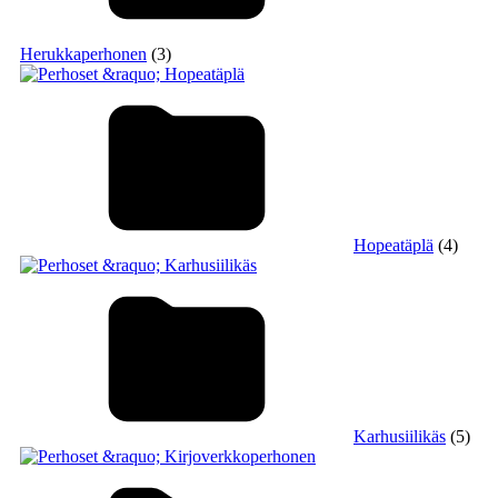
Herukkaperhonen
(3)
Hopeatäplä
(4)
Karhusiilikäs
(5)