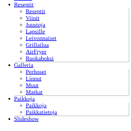
Reseptit
Reseptit
Viinit
Juustoja
Lapsille
Leivonnaiset
Grillailua
AirFryer
Ruokaboksi
Galleria
Perhoset
Linnut
Muut
Matkat
Paikkoja
Paikkoja
Paikkatietoja
Slideshow