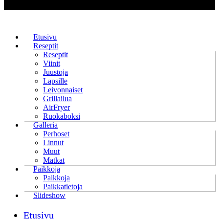
Etusivu
Reseptit
Reseptit
Viinit
Juustoja
Lapsille
Leivonnaiset
Grillailua
AirFryer
Ruokaboksi
Galleria
Perhoset
Linnut
Muut
Matkat
Paikkoja
Paikkoja
Paikkatietoja
Slideshow
Etusivu