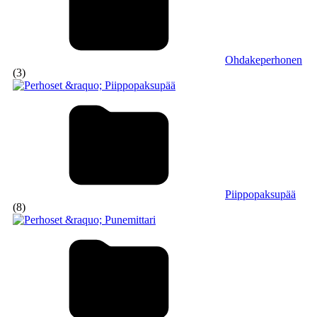
Ohdakeperhonen
(3)
Piippopaksupää
(8)