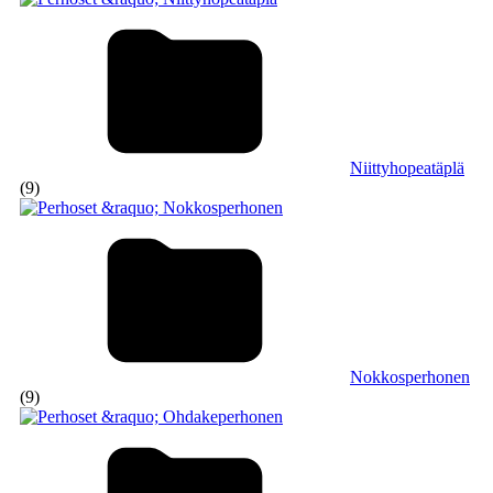
Niittyhopeatäplä
(9)
Nokkosperhonen
(9)